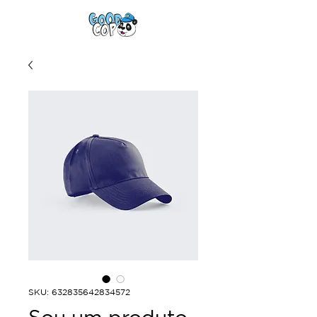
SKU: 632835642834572